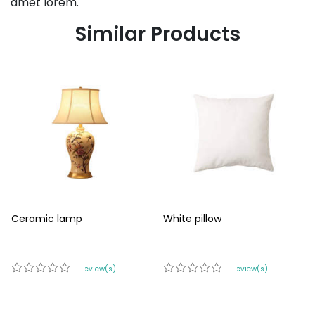
amet lorem.
Similar Products
Ceramic lamp
White pillow
0 review(s)
0 review(s)