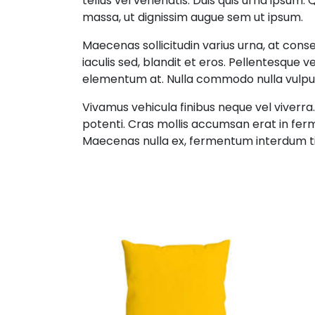
tellus vel venenatis. Duis quis urna ipsum. Q
massa, ut dignissim augue sem ut ipsum.
Maecenas sollicitudin varius urna, at cons
iaculis sed, blandit et eros. Pellentesque
elementum at. Nulla commodo nulla vulputa
Vivamus vehicula finibus neque vel viverra.
potenti. Cras mollis accumsan erat in ferm
Maecenas nulla ex, fermentum interdum tin