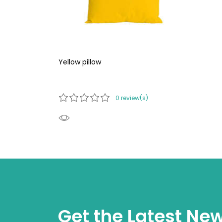
Yellow pillow
0 review(s)
Get the Latest Ne