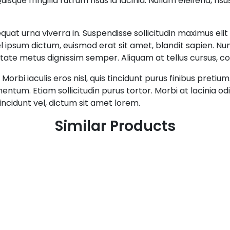
uisque fringilla rutrum risus id lacinia. Nullam eleifend, ri
equat urna viverra in. Suspendisse sollicitudin maximus el
 vel ipsum dictum, euismod erat sit amet, blandit sapien. N
te metus dignissim semper. Aliquam at tellus cursus, con
 Morbi iaculis eros nisl, quis tincidunt purus finibus preti
entum. Etiam sollicitudin purus tortor. Morbi at lacinia o
cidunt vel, dictum sit amet lorem.
Similar Products