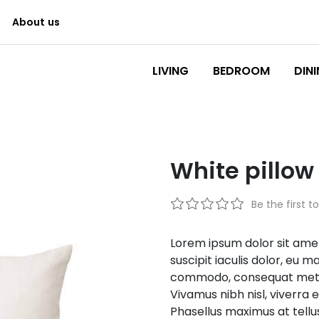
About us
Logo
LIVING
BEDROOM
DIN
White pillow
Be the first t
Lorem ipsum dolor sit amet,
suscipit iaculis dolor, eu m
commodo, consequat metus 
Vivamus nibh nisl, viverra 
Phasellus maximus at tellus