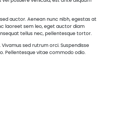
sus vel posuere vehicula, est ante aliquam
it sed auctor. Aenean nunc nibh, egestas at
unc laoreet sem leo, eget auctor diam
sequat tellus nec, pellentesque tortor.
um. Vivamus sed rutrum orci. Suspendisse
dio. Pellentesque vitae commodo odio.