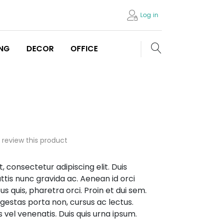
Log in
Search store
ING
DECOR
OFFICE
o review this product
 consectetur adipiscing elit. Duis
attis nunc gravida ac. Aenean id orci
quis, pharetra orci. Proin et dui sem.
egestas porta non, cursus ac lectus.
 vel venenatis. Duis quis urna ipsum.