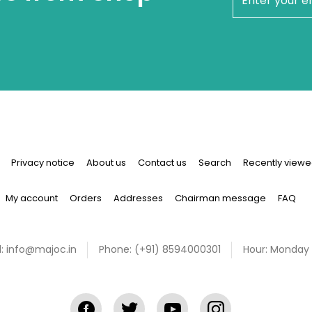
newsletter
Privacy notice
About us
Contact us
Search
Recently viewe
My account
Orders
Addresses
Chairman message
FAQ
:
info@majoc.in
Phone:
(+91) 8594000301
Hour:
Monday 