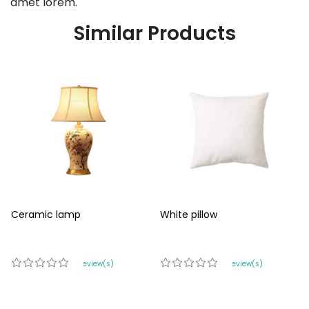
amet lorem.
Similar Products
Ceramic lamp
White pillow
0 review(s)
0 review(s)